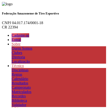
Federação Amazonense de Tiro Esportivo
CNPJ 04.017.174/0001-18
CR 22394
Cadastre-se
Entrar
Sobre
Quem Somos
Clubes
Diretoria
Localização
Técnico
Disciplinas
Regras
Calendário
Resultados
Campeonato
Matriculados
Recordes
Biblioteca
Validador