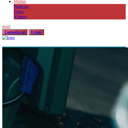
Mídias
Notícias
Fotos
Vídeos
mail
Cadastre-se
Entrar