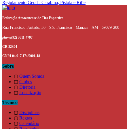
Regulamento Geral - Carabina, Pistola e Rifle
Federação Amazonense de Tiro Esportivo
Rua Francisco Furtado, 30 - São Francisco - Manaus - AM - 69079-200
phone
(92) 3611-4797
CR 22394
CNPJ 04.017.174/0001-18
Sobre
▢
Quem Somos
▢
Clubes
▢
Diretoria
▢
Localização
Técnico
▢
Disciplinas
▢
Regras
▢
Calendário
▢
Resultados