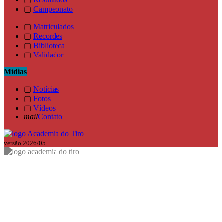
▢
Campeonato
▢
Matriculados
▢
Recordes
▢
Biblioteca
▢
Validador
Mídias
▢
Notícias
▢
Fotos
▢
Vídeos
mail
Contato
versão 2026/05