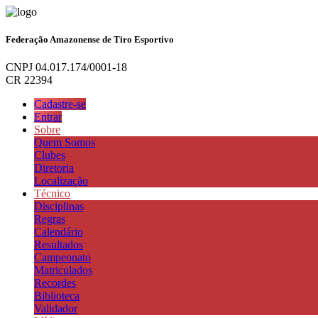
Federação Amazonense de Tiro Esportivo
CNPJ 04.017.174/0001-18
CR 22394
Cadastre-se
Entrar
Sobre
Quem Somos
Clubes
Diretoria
Localização
Técnico
Disciplinas
Regras
Calendário
Resultados
Campeonato
Matriculados
Recordes
Biblioteca
Validador