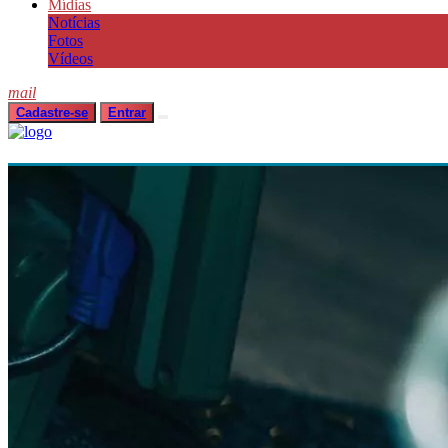
Mídias
Notícias
Fotos
Vídeos
mail
Cadastre-se
Entrar