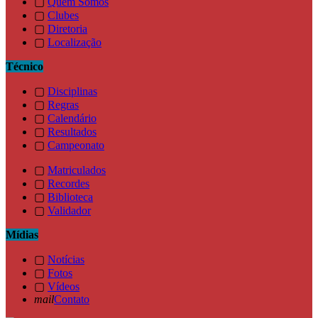
▢
Quem Somos
▢
Clubes
▢
Diretoria
▢
Localização
Técnico
▢
Disciplinas
▢
Regras
▢
Calendário
▢
Resultados
▢
Campeonato
▢
Matriculados
▢
Recordes
▢
Biblioteca
▢
Validador
Mídias
▢
Notícias
▢
Fotos
▢
Vídeos
mail
Contato