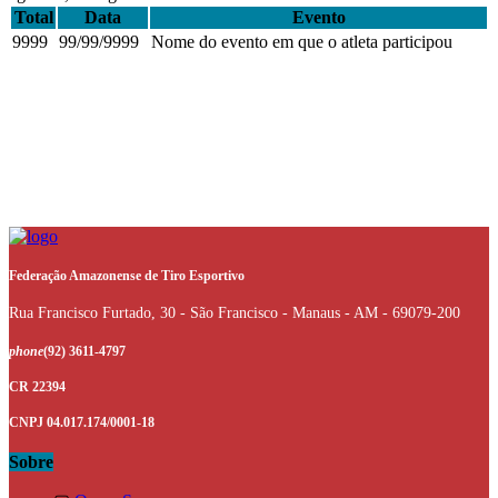
Total
Data
Evento
9999
99/99/9999
Nome do evento em que o atleta participou
Federação Amazonense de Tiro Esportivo
Rua Francisco Furtado, 30 - São Francisco - Manaus - AM - 69079-200
phone
(92) 3611-4797
CR 22394
CNPJ 04.017.174/0001-18
Sobre