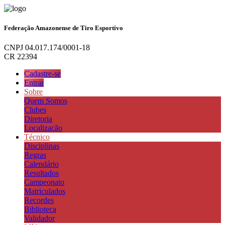
Federação Amazonense de Tiro Esportivo
CNPJ 04.017.174/0001-18
CR 22394
Cadastre-se
Entrar
Sobre
Quem Somos
Clubes
Diretoria
Localização
Técnico
Disciplinas
Regras
Calendário
Resultados
Campeonato
Matriculados
Recordes
Biblioteca
Validador