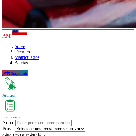
AM
home
Técnico
Matriculados
Atletas
print
Imprimir
Árbitros
Instrutores
Nome
Prova
aguarde, carregando...