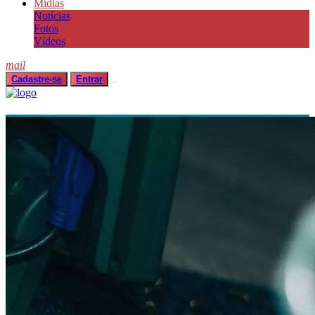
Mídias
Notícias
Fotos
Vídeos
mail
Cadastre-se
Entrar