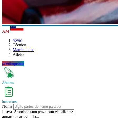
AM
home
Técnico
Matriculados
Atletas
print
Imprimir
Árbitros
Instrutores
Nome
Prova
aguarde, carregando...