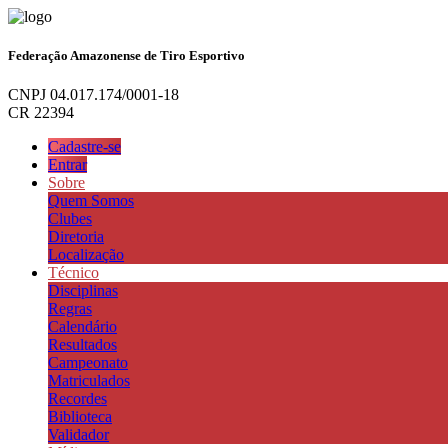
Federação Amazonense de Tiro Esportivo
CNPJ 04.017.174/0001-18
CR 22394
Cadastre-se
Entrar
Sobre
Quem Somos
Clubes
Diretoria
Localização
Técnico
Disciplinas
Regras
Calendário
Resultados
Campeonato
Matriculados
Recordes
Biblioteca
Validador