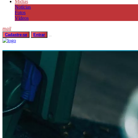
Mídias
Notícias
Fotos
Vídeos
mail
Cadastre-se
Entrar