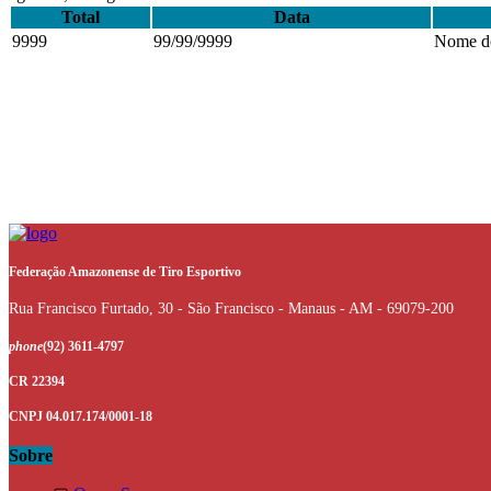
Total
Data
9999
99/99/9999
Nome do
Federação Amazonense de Tiro Esportivo
Rua Francisco Furtado, 30 - São Francisco - Manaus - AM - 69079-200
phone
(92) 3611-4797
CR 22394
CNPJ 04.017.174/0001-18
Sobre