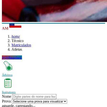
AM
home
Técnico
Matriculados
Atletas
print
Imprimir
Árbitros
Instrutores
Nome
Prova
aguarde, carregando...