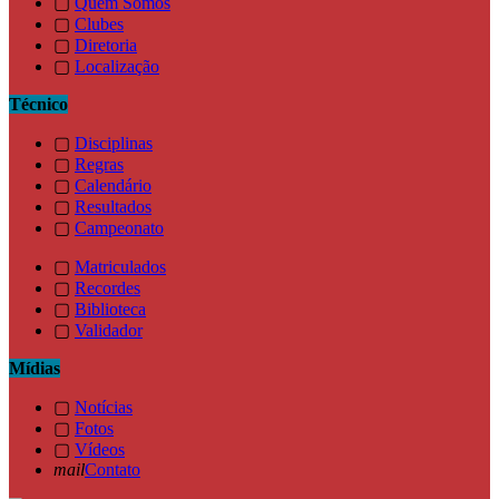
▢
Quem Somos
▢
Clubes
▢
Diretoria
▢
Localização
Técnico
▢
Disciplinas
▢
Regras
▢
Calendário
▢
Resultados
▢
Campeonato
▢
Matriculados
▢
Recordes
▢
Biblioteca
▢
Validador
Mídias
▢
Notícias
▢
Fotos
▢
Vídeos
mail
Contato