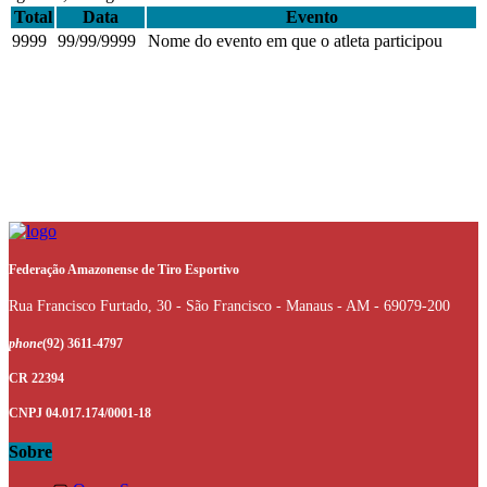
Total
Data
Evento
9999
99/99/9999
Nome do evento em que o atleta participou
Federação Amazonense de Tiro Esportivo
Rua Francisco Furtado, 30 - São Francisco - Manaus - AM - 69079-200
phone
(92) 3611-4797
CR 22394
CNPJ 04.017.174/0001-18
Sobre