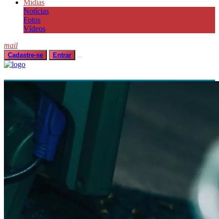
Mídias
Notícias
Fotos
Vídeos
mail
Cadastre-se
Entrar