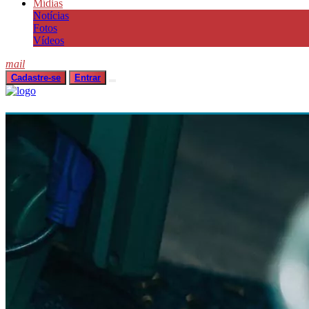
Mídias
Notícias
Fotos
Vídeos
mail
Cadastre-se
Entrar