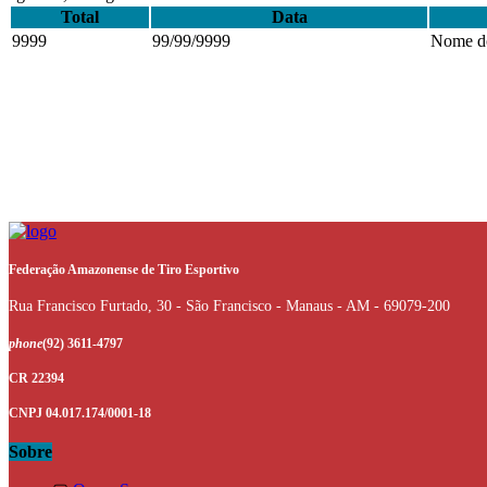
Total
Data
9999
99/99/9999
Nome do
Federação Amazonense de Tiro Esportivo
Rua Francisco Furtado, 30 - São Francisco - Manaus - AM - 69079-200
phone
(92) 3611-4797
CR 22394
CNPJ 04.017.174/0001-18
Sobre