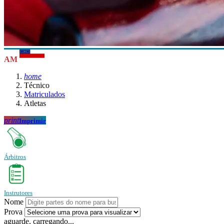
AM
home
Técnico
Matriculados
Atletas
print
Imprimir
Árbitros
Instrutores
Nome
Prova
aguarde, carregando...