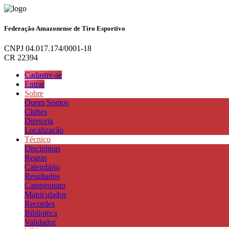
Federação Amazonense de Tiro Esportivo
CNPJ 04.017.174/0001-18
CR 22394
Cadastre-se
Entrar
Sobre
Quem Somos
Clubes
Diretoria
Localização
Técnico
Disciplinas
Regras
Calendário
Resultados
Campeonato
Matriculados
Recordes
Biblioteca
Validador